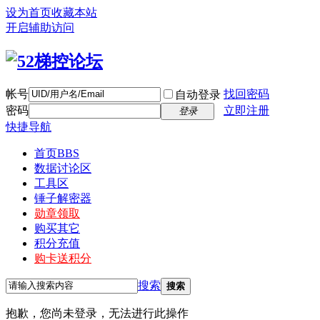
设为首页
收藏本站
开启辅助访问
帐号
找回密码
自动登录
密码
立即注册
登录
快捷导航
首页
BBS
数据讨论区
工具区
锤子解密器
勋章领取
购买其它
积分充值
购卡送积分
搜索
搜索
抱歉，您尚未登录，无法进行此操作