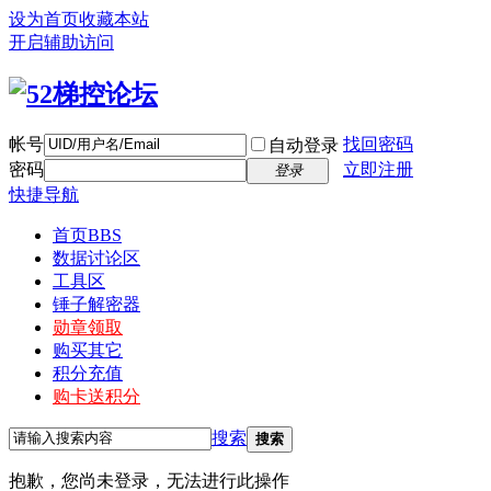
设为首页
收藏本站
开启辅助访问
帐号
找回密码
自动登录
密码
立即注册
登录
快捷导航
首页
BBS
数据讨论区
工具区
锤子解密器
勋章领取
购买其它
积分充值
购卡送积分
搜索
搜索
抱歉，您尚未登录，无法进行此操作