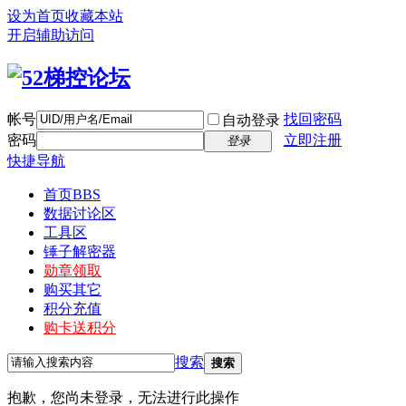
设为首页
收藏本站
开启辅助访问
帐号
找回密码
自动登录
密码
立即注册
登录
快捷导航
首页
BBS
数据讨论区
工具区
锤子解密器
勋章领取
购买其它
积分充值
购卡送积分
搜索
搜索
抱歉，您尚未登录，无法进行此操作