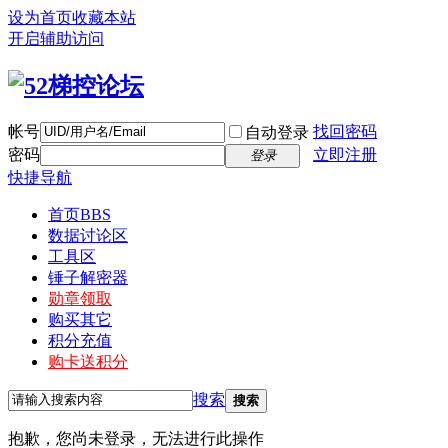
设为首页
收藏本站
开启辅助访问
帐号
找回密码
自动登录
密码
立即注册
登录
快捷导航
首页
BBS
数据讨论区
工具区
锤子解密器
勋章领取
购买其它
积分充值
购卡送积分
搜索
搜索
抱歉，您尚未登录，无法进行此操作