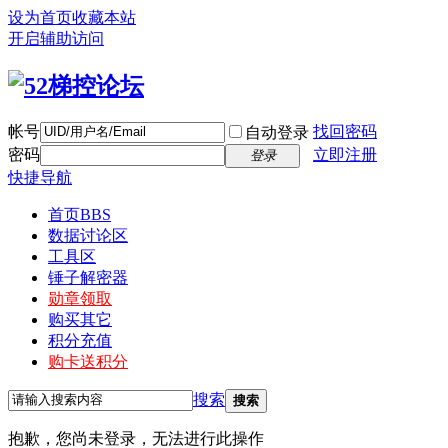
设为首页
收藏本站
开启辅助访问
帐号
找回密码
自动登录
密码
立即注册
登录
快捷导航
首页
BBS
数据讨论区
工具区
锤子解密器
勋章领取
购买其它
积分充值
购卡送积分
搜索
搜索
抱歉，您尚未登录，无法进行此操作