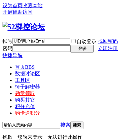
设为首页
收藏本站
开启辅助访问
帐号
找回密码
自动登录
密码
立即注册
登录
快捷导航
首页
BBS
数据讨论区
工具区
锤子解密器
勋章领取
购买其它
积分充值
购卡送积分
搜索
搜索
抱歉，您尚未登录，无法进行此操作