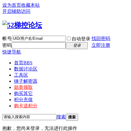
设为首页
收藏本站
开启辅助访问
帐号
找回密码
自动登录
密码
立即注册
登录
快捷导航
首页
BBS
数据讨论区
工具区
锤子解密器
勋章领取
购买其它
积分充值
购卡送积分
搜索
搜索
抱歉，您尚未登录，无法进行此操作