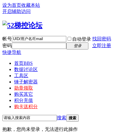
设为首页
收藏本站
开启辅助访问
帐号
找回密码
自动登录
密码
立即注册
登录
快捷导航
首页
BBS
数据讨论区
工具区
锤子解密器
勋章领取
购买其它
积分充值
购卡送积分
搜索
搜索
抱歉，您尚未登录，无法进行此操作