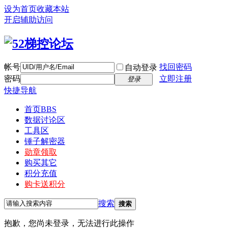
设为首页
收藏本站
开启辅助访问
帐号
找回密码
自动登录
密码
立即注册
登录
快捷导航
首页
BBS
数据讨论区
工具区
锤子解密器
勋章领取
购买其它
积分充值
购卡送积分
搜索
搜索
抱歉，您尚未登录，无法进行此操作