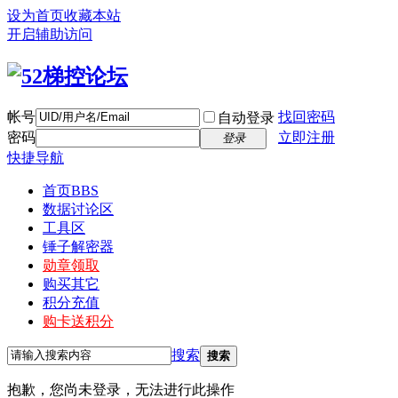
设为首页
收藏本站
开启辅助访问
帐号
找回密码
自动登录
密码
立即注册
登录
快捷导航
首页
BBS
数据讨论区
工具区
锤子解密器
勋章领取
购买其它
积分充值
购卡送积分
搜索
搜索
抱歉，您尚未登录，无法进行此操作