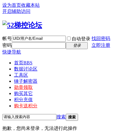
设为首页
收藏本站
开启辅助访问
帐号
找回密码
自动登录
密码
立即注册
登录
快捷导航
首页
BBS
数据讨论区
工具区
锤子解密器
勋章领取
购买其它
积分充值
购卡送积分
搜索
搜索
抱歉，您尚未登录，无法进行此操作