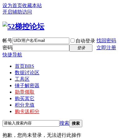
设为首页
收藏本站
开启辅助访问
帐号
找回密码
自动登录
密码
立即注册
登录
快捷导航
首页
BBS
数据讨论区
工具区
锤子解密器
勋章领取
购买其它
积分充值
购卡送积分
搜索
搜索
抱歉，您尚未登录，无法进行此操作