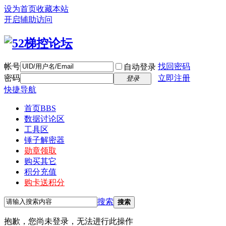
设为首页
收藏本站
开启辅助访问
帐号
找回密码
自动登录
密码
立即注册
登录
快捷导航
首页
BBS
数据讨论区
工具区
锤子解密器
勋章领取
购买其它
积分充值
购卡送积分
搜索
搜索
抱歉，您尚未登录，无法进行此操作