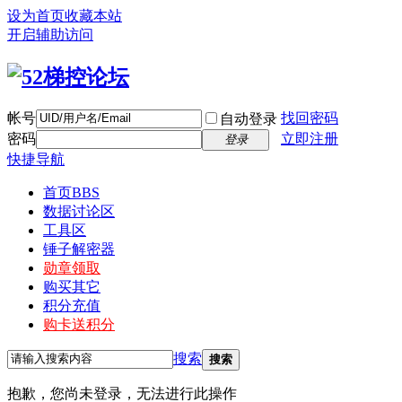
设为首页
收藏本站
开启辅助访问
帐号
找回密码
自动登录
密码
立即注册
登录
快捷导航
首页
BBS
数据讨论区
工具区
锤子解密器
勋章领取
购买其它
积分充值
购卡送积分
搜索
搜索
抱歉，您尚未登录，无法进行此操作