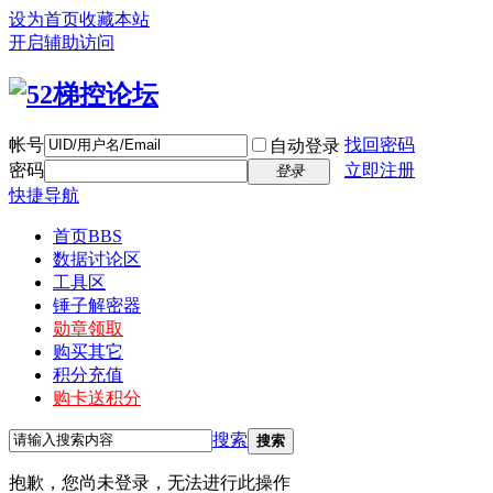
设为首页
收藏本站
开启辅助访问
帐号
找回密码
自动登录
密码
立即注册
登录
快捷导航
首页
BBS
数据讨论区
工具区
锤子解密器
勋章领取
购买其它
积分充值
购卡送积分
搜索
搜索
抱歉，您尚未登录，无法进行此操作