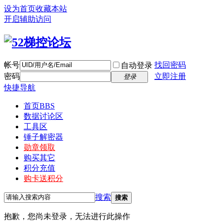
设为首页
收藏本站
开启辅助访问
帐号
找回密码
自动登录
密码
立即注册
登录
快捷导航
首页
BBS
数据讨论区
工具区
锤子解密器
勋章领取
购买其它
积分充值
购卡送积分
搜索
搜索
抱歉，您尚未登录，无法进行此操作