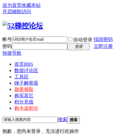
设为首页
收藏本站
开启辅助访问
帐号
找回密码
自动登录
密码
立即注册
登录
快捷导航
首页
BBS
数据讨论区
工具区
锤子解密器
勋章领取
购买其它
积分充值
购卡送积分
搜索
搜索
抱歉，您尚未登录，无法进行此操作