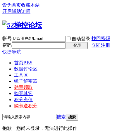
设为首页
收藏本站
开启辅助访问
帐号
找回密码
自动登录
密码
立即注册
登录
快捷导航
首页
BBS
数据讨论区
工具区
锤子解密器
勋章领取
购买其它
积分充值
购卡送积分
搜索
搜索
抱歉，您尚未登录，无法进行此操作