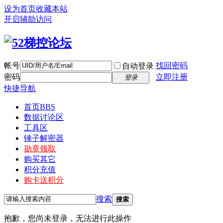
设为首页
收藏本站
开启辅助访问
帐号
找回密码
自动登录
密码
立即注册
登录
快捷导航
首页
BBS
数据讨论区
工具区
锤子解密器
勋章领取
购买其它
积分充值
购卡送积分
搜索
搜索
抱歉，您尚未登录，无法进行此操作