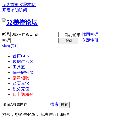
设为首页
收藏本站
开启辅助访问
帐号
找回密码
自动登录
密码
立即注册
登录
快捷导航
首页
BBS
数据讨论区
工具区
锤子解密器
勋章领取
购买其它
积分充值
购卡送积分
搜索
搜索
抱歉，您尚未登录，无法进行此操作