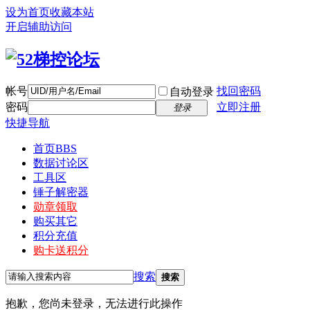
设为首页
收藏本站
开启辅助访问
帐号
找回密码
自动登录
密码
立即注册
登录
快捷导航
首页
BBS
数据讨论区
工具区
锤子解密器
勋章领取
购买其它
积分充值
购卡送积分
搜索
搜索
抱歉，您尚未登录，无法进行此操作