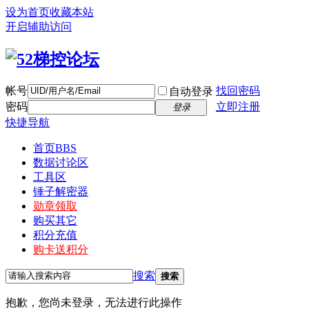
设为首页
收藏本站
开启辅助访问
帐号
找回密码
自动登录
密码
立即注册
登录
快捷导航
首页
BBS
数据讨论区
工具区
锤子解密器
勋章领取
购买其它
积分充值
购卡送积分
搜索
搜索
抱歉，您尚未登录，无法进行此操作