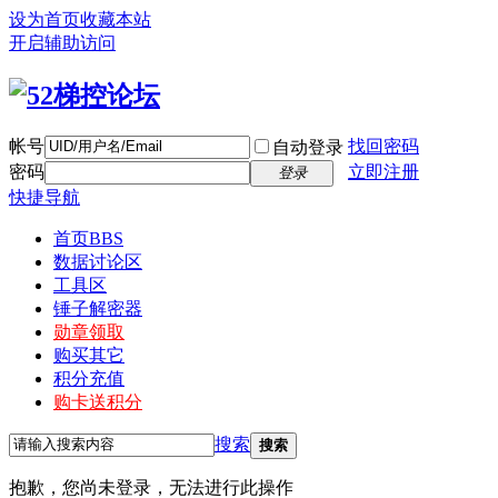
设为首页
收藏本站
开启辅助访问
帐号
找回密码
自动登录
密码
立即注册
登录
快捷导航
首页
BBS
数据讨论区
工具区
锤子解密器
勋章领取
购买其它
积分充值
购卡送积分
搜索
搜索
抱歉，您尚未登录，无法进行此操作