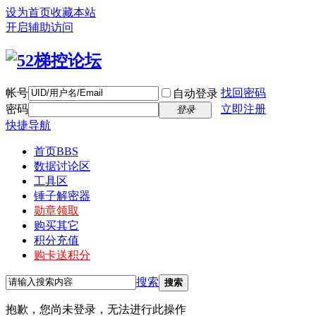
设为首页
收藏本站
开启辅助访问
帐号
找回密码
自动登录
密码
立即注册
登录
快捷导航
首页
BBS
数据讨论区
工具区
锤子解密器
勋章领取
购买其它
积分充值
购卡送积分
搜索
搜索
抱歉，您尚未登录，无法进行此操作