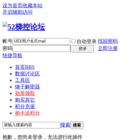
设为首页
收藏本站
开启辅助访问
帐号
找回密码
自动登录
密码
立即注册
登录
快捷导航
首页
BBS
数据讨论区
工具区
锤子解密器
勋章领取
购买其它
积分充值
购卡送积分
搜索
搜索
抱歉，您尚未登录，无法进行此操作