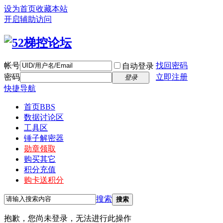
设为首页
收藏本站
开启辅助访问
帐号
找回密码
自动登录
密码
立即注册
登录
快捷导航
首页
BBS
数据讨论区
工具区
锤子解密器
勋章领取
购买其它
积分充值
购卡送积分
搜索
搜索
抱歉，您尚未登录，无法进行此操作