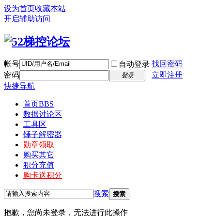
设为首页
收藏本站
开启辅助访问
帐号
找回密码
自动登录
密码
立即注册
登录
快捷导航
首页
BBS
数据讨论区
工具区
锤子解密器
勋章领取
购买其它
积分充值
购卡送积分
搜索
搜索
抱歉，您尚未登录，无法进行此操作