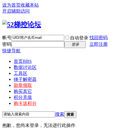
设为首页
收藏本站
开启辅助访问
帐号
找回密码
自动登录
密码
立即注册
登录
快捷导航
首页
BBS
数据讨论区
工具区
锤子解密器
勋章领取
购买其它
积分充值
购卡送积分
搜索
搜索
抱歉，您尚未登录，无法进行此操作