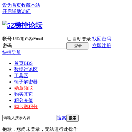
设为首页
收藏本站
开启辅助访问
帐号
找回密码
自动登录
密码
立即注册
登录
快捷导航
首页
BBS
数据讨论区
工具区
锤子解密器
勋章领取
购买其它
积分充值
购卡送积分
搜索
搜索
抱歉，您尚未登录，无法进行此操作