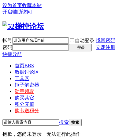
设为首页
收藏本站
开启辅助访问
帐号
找回密码
自动登录
密码
立即注册
登录
快捷导航
首页
BBS
数据讨论区
工具区
锤子解密器
勋章领取
购买其它
积分充值
购卡送积分
搜索
搜索
抱歉，您尚未登录，无法进行此操作