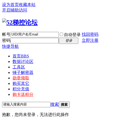
设为首页
收藏本站
开启辅助访问
帐号
找回密码
自动登录
密码
立即注册
登录
快捷导航
首页
BBS
数据讨论区
工具区
锤子解密器
勋章领取
购买其它
积分充值
购卡送积分
搜索
搜索
抱歉，您尚未登录，无法进行此操作