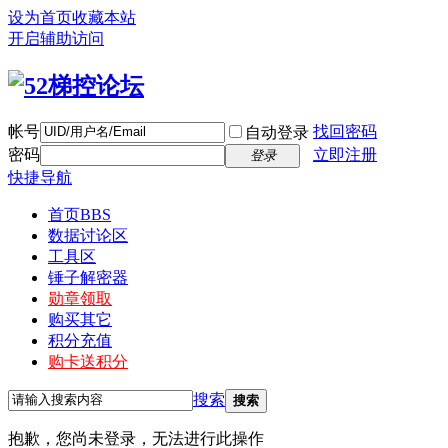
设为首页
收藏本站
开启辅助访问
帐号
找回密码
自动登录
密码
立即注册
登录
快捷导航
首页
BBS
数据讨论区
工具区
锤子解密器
勋章领取
购买其它
积分充值
购卡送积分
搜索
搜索
抱歉，您尚未登录，无法进行此操作