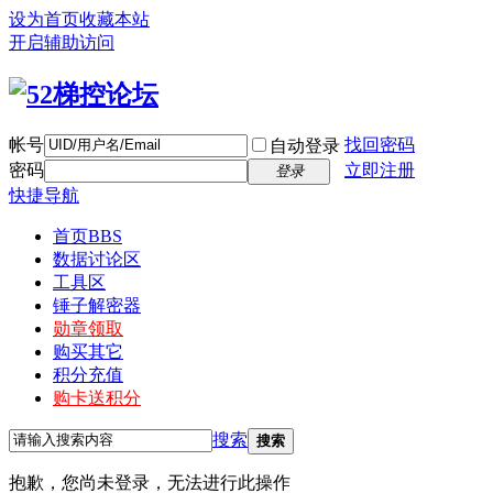
设为首页
收藏本站
开启辅助访问
帐号
找回密码
自动登录
密码
立即注册
登录
快捷导航
首页
BBS
数据讨论区
工具区
锤子解密器
勋章领取
购买其它
积分充值
购卡送积分
搜索
搜索
抱歉，您尚未登录，无法进行此操作