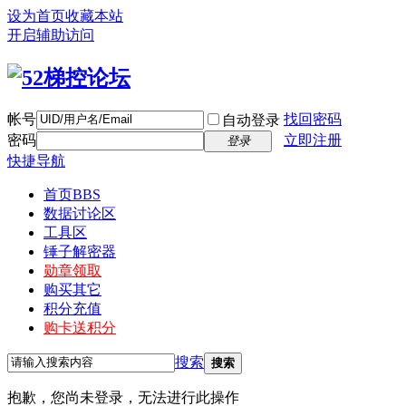
设为首页
收藏本站
开启辅助访问
帐号
找回密码
自动登录
密码
立即注册
登录
快捷导航
首页
BBS
数据讨论区
工具区
锤子解密器
勋章领取
购买其它
积分充值
购卡送积分
搜索
搜索
抱歉，您尚未登录，无法进行此操作