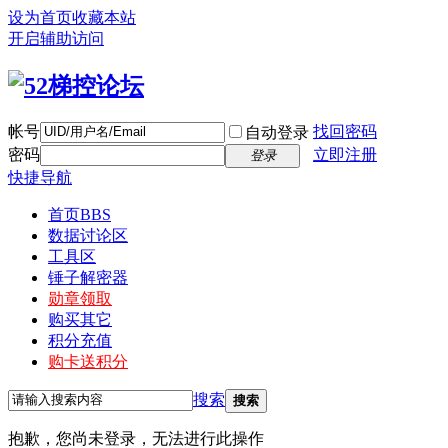
设为首页
收藏本站
开启辅助访问
帐号
找回密码
自动登录
密码
立即注册
登录
快捷导航
首页
BBS
数据讨论区
工具区
锤子解密器
勋章领取
购买其它
积分充值
购卡送积分
搜索
搜索
抱歉，您尚未登录，无法进行此操作