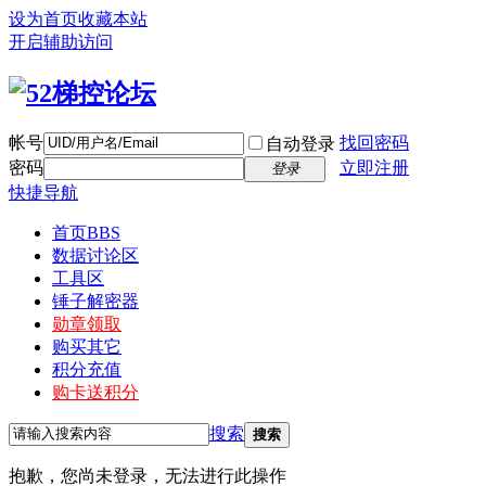
设为首页
收藏本站
开启辅助访问
帐号
找回密码
自动登录
密码
立即注册
登录
快捷导航
首页
BBS
数据讨论区
工具区
锤子解密器
勋章领取
购买其它
积分充值
购卡送积分
搜索
搜索
抱歉，您尚未登录，无法进行此操作