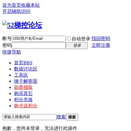
设为首页
收藏本站
开启辅助访问
帐号
找回密码
自动登录
密码
立即注册
登录
快捷导航
首页
BBS
数据讨论区
工具区
锤子解密器
勋章领取
购买其它
积分充值
购卡送积分
搜索
搜索
抱歉，您尚未登录，无法进行此操作