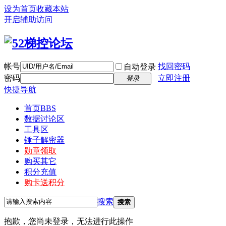
设为首页
收藏本站
开启辅助访问
帐号
找回密码
自动登录
密码
立即注册
登录
快捷导航
首页
BBS
数据讨论区
工具区
锤子解密器
勋章领取
购买其它
积分充值
购卡送积分
搜索
搜索
抱歉，您尚未登录，无法进行此操作