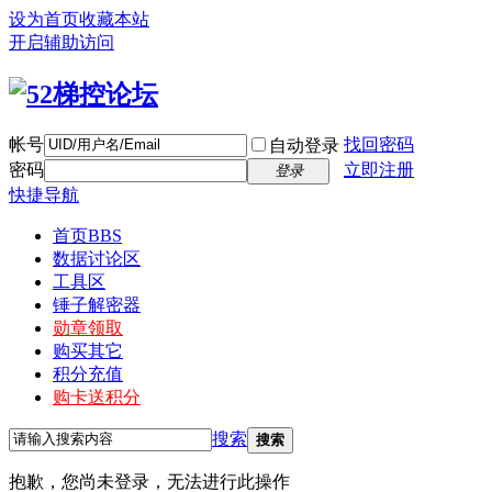
设为首页
收藏本站
开启辅助访问
帐号
找回密码
自动登录
密码
立即注册
登录
快捷导航
首页
BBS
数据讨论区
工具区
锤子解密器
勋章领取
购买其它
积分充值
购卡送积分
搜索
搜索
抱歉，您尚未登录，无法进行此操作