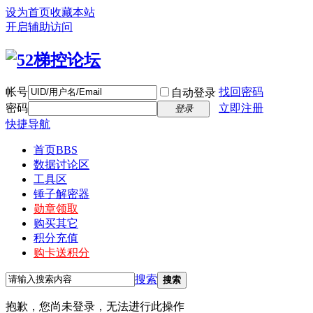
设为首页
收藏本站
开启辅助访问
帐号
找回密码
自动登录
密码
立即注册
登录
快捷导航
首页
BBS
数据讨论区
工具区
锤子解密器
勋章领取
购买其它
积分充值
购卡送积分
搜索
搜索
抱歉，您尚未登录，无法进行此操作