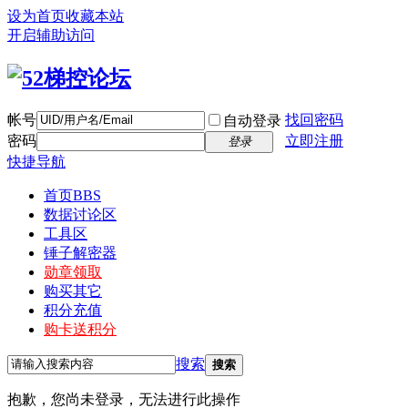
设为首页
收藏本站
开启辅助访问
帐号
找回密码
自动登录
密码
立即注册
登录
快捷导航
首页
BBS
数据讨论区
工具区
锤子解密器
勋章领取
购买其它
积分充值
购卡送积分
搜索
搜索
抱歉，您尚未登录，无法进行此操作