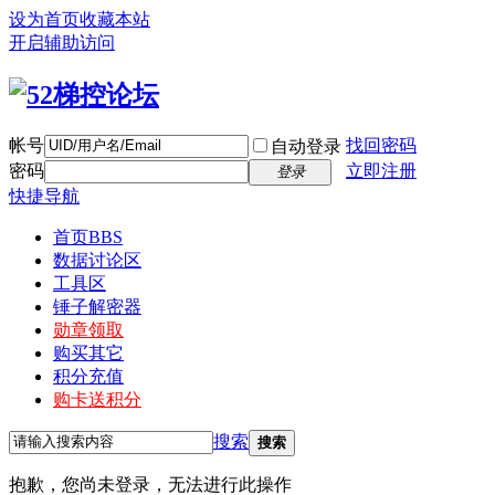
设为首页
收藏本站
开启辅助访问
帐号
找回密码
自动登录
密码
立即注册
登录
快捷导航
首页
BBS
数据讨论区
工具区
锤子解密器
勋章领取
购买其它
积分充值
购卡送积分
搜索
搜索
抱歉，您尚未登录，无法进行此操作