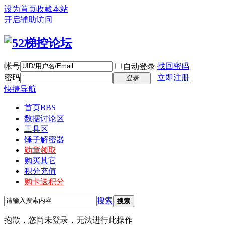
设为首页
收藏本站
开启辅助访问
帐号
找回密码
自动登录
密码
立即注册
登录
快捷导航
首页
BBS
数据讨论区
工具区
锤子解密器
勋章领取
购买其它
积分充值
购卡送积分
搜索
搜索
抱歉，您尚未登录，无法进行此操作