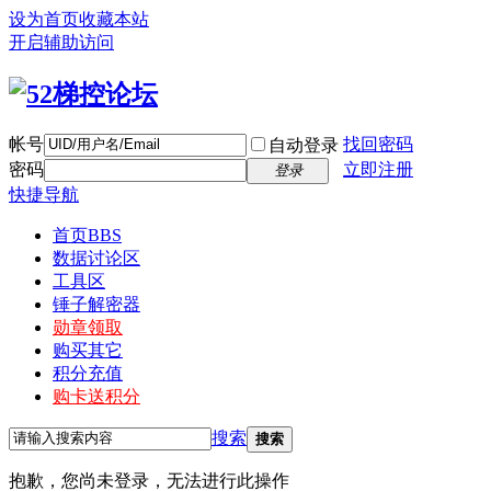
设为首页
收藏本站
开启辅助访问
帐号
找回密码
自动登录
密码
立即注册
登录
快捷导航
首页
BBS
数据讨论区
工具区
锤子解密器
勋章领取
购买其它
积分充值
购卡送积分
搜索
搜索
抱歉，您尚未登录，无法进行此操作