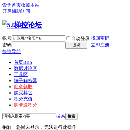
设为首页
收藏本站
开启辅助访问
帐号
找回密码
自动登录
密码
立即注册
登录
快捷导航
首页
BBS
数据讨论区
工具区
锤子解密器
勋章领取
购买其它
积分充值
购卡送积分
搜索
搜索
抱歉，您尚未登录，无法进行此操作