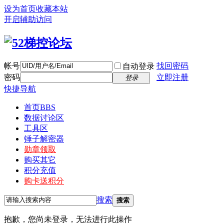
设为首页
收藏本站
开启辅助访问
帐号
找回密码
自动登录
密码
立即注册
登录
快捷导航
首页
BBS
数据讨论区
工具区
锤子解密器
勋章领取
购买其它
积分充值
购卡送积分
搜索
搜索
抱歉，您尚未登录，无法进行此操作