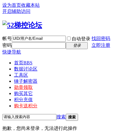
设为首页
收藏本站
开启辅助访问
帐号
找回密码
自动登录
密码
立即注册
登录
快捷导航
首页
BBS
数据讨论区
工具区
锤子解密器
勋章领取
购买其它
积分充值
购卡送积分
搜索
搜索
抱歉，您尚未登录，无法进行此操作