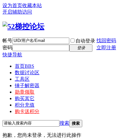
设为首页
收藏本站
开启辅助访问
帐号
找回密码
自动登录
密码
立即注册
登录
快捷导航
首页
BBS
数据讨论区
工具区
锤子解密器
勋章领取
购买其它
积分充值
购卡送积分
搜索
搜索
抱歉，您尚未登录，无法进行此操作