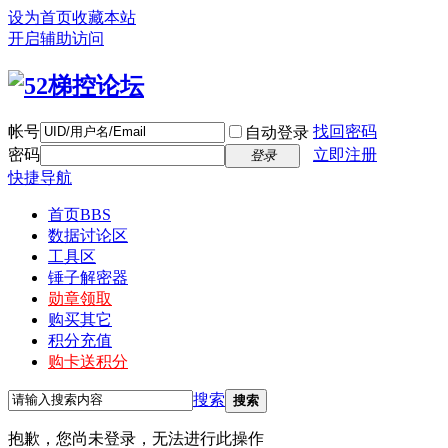
设为首页
收藏本站
开启辅助访问
帐号
找回密码
自动登录
密码
立即注册
登录
快捷导航
首页
BBS
数据讨论区
工具区
锤子解密器
勋章领取
购买其它
积分充值
购卡送积分
搜索
搜索
抱歉，您尚未登录，无法进行此操作