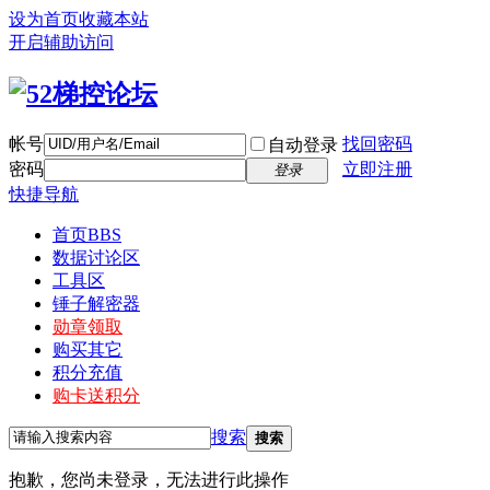
设为首页
收藏本站
开启辅助访问
帐号
找回密码
自动登录
密码
立即注册
登录
快捷导航
首页
BBS
数据讨论区
工具区
锤子解密器
勋章领取
购买其它
积分充值
购卡送积分
搜索
搜索
抱歉，您尚未登录，无法进行此操作